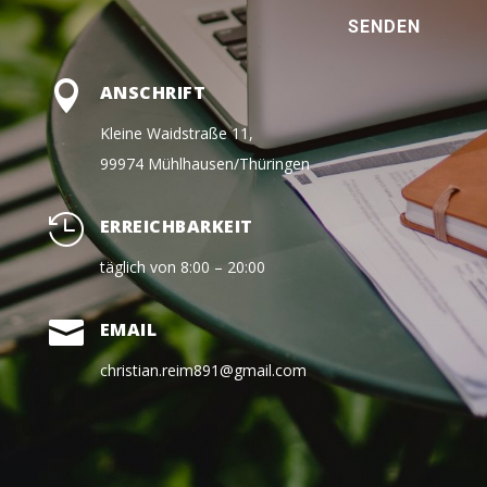
SENDEN

ANSCHRIFT
Kleine Waidstraße 11,
99974 Mühlhausen/Thüringen

ERREICHBARKEIT
täglich von 8:00 – 20:00

EMAIL
christian.reim891@gmail.com